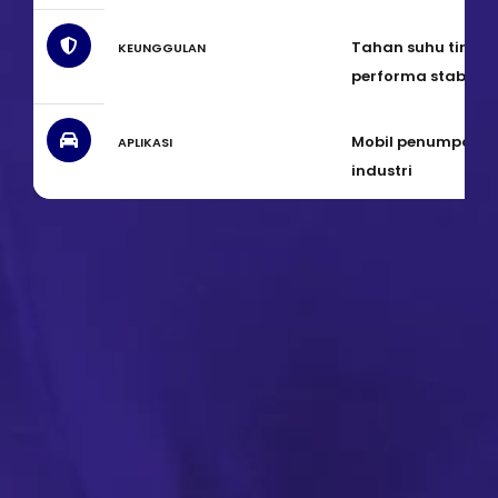
Tahan suhu tinggi,
KEUNGGULAN
performa stabil
Mobil penumpang,
APLIKASI
industri