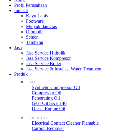
Profil Perusahaan
Industri
Kayu Lapis
Footware
Minyak dan Gas
Otomotif
Semen
Tambang
Jasa
Jasa Service Hidrolik
Jasa Service Kompresor
Jasa Service Boiler
Jasa Service & Instalasi Water Treatment
Produk
OIL
Synthetic Compressor Oil
Compressor Oil
Penetrating Oil
Gear Oil SAE 140
Diesel Engine Oil
CHEMICAL
Electrical Contact Cleaner Flamable
Carbon Remover