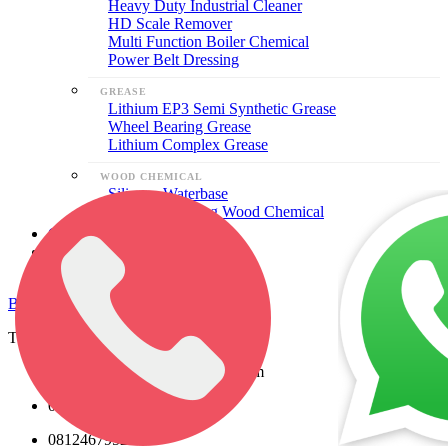
Heavy Duty Industrial Cleaner
HD Scale Remover
Multi Function Boiler Chemical
Power Belt Dressing
GREASE
Lithium EP3 Semi Synthetic Grease
Wheel Bearing Grease
Lithium Complex Grease
WOOD CHEMICAL
Silicone Waterbase
Natural Finishing Wood Chemical
Galeri
Artikel
Kontak Kami
Butuh Bantuan ?
Tegal, Jawa Tenggah, Indonesia, ,
sales@ramadhancaturlayorda.com
081246795257
081246795257