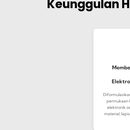
Keunggulan HA
Membe
Elektr
Diformulasika
permukaan k
elektronik s
material, lap