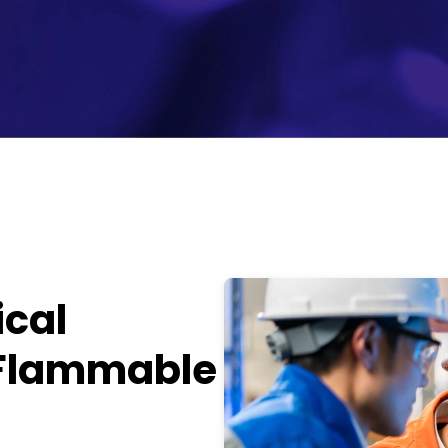
ical
 Flammable