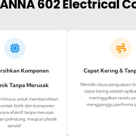
NNA 602 Electrical C
rsihkan Komponen
Cepat Kering & Tan
onik Tanpa Merusak
Memiliki daya penguapan ti
cepat kering setelah aplika
meninggalkan residu y
n khusus untuk membersihkan
mengganggu performa p
ontak listrik dan komponen
ecara efektif tanpa merusak
isan pelindung, maupun plastik
sensitif.