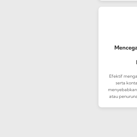
Mencega
Efektif menga
serta kont
menyebabkan g
atau penuruna