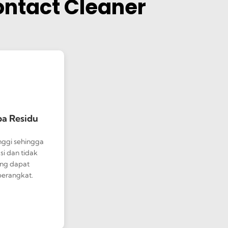
ontact Cleaner
pa Residu
nggi sehingga
si dan tidak
ang dapat
erangkat.