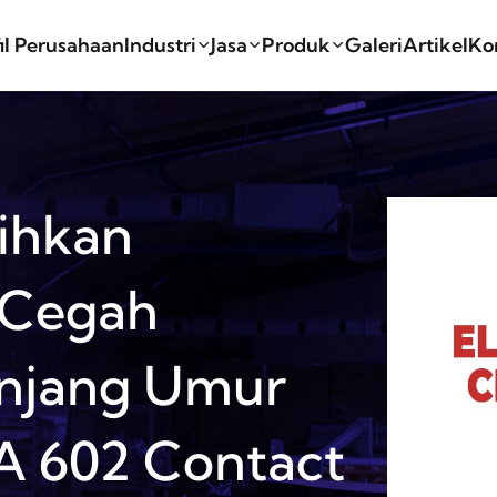
il Perusahaan
Industri
Jasa
Produk
Galeri
Artikel
Ko
ihkan
 Cegah
anjang Umur
A 602 Contact