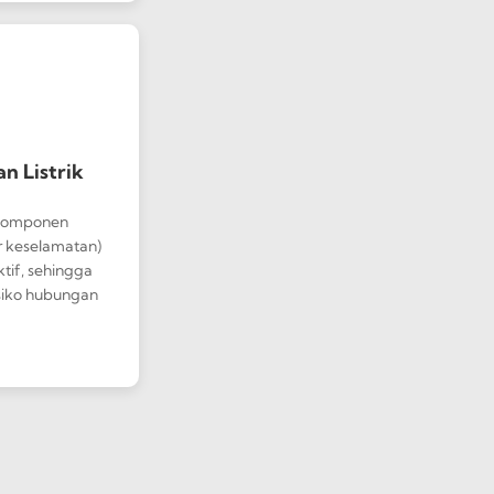
n Listrik
komponen
r keselamatan)
tif, sehingga
iko hubungan